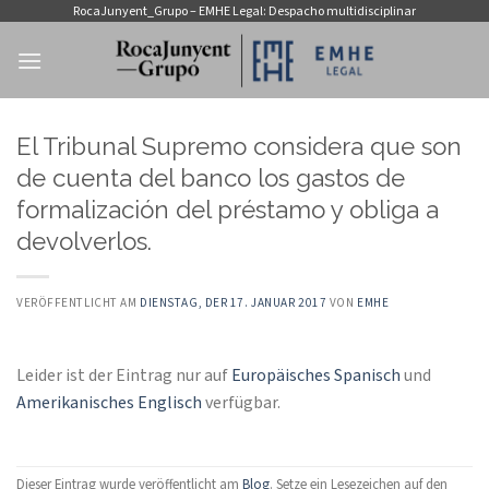
Zum
RocaJunyent_Grupo – EMHE Legal: Despacho multidisciplinar
Inhalt
springen
El Tribunal Supremo considera que son
de cuenta del banco los gastos de
formalización del préstamo y obliga a
devolverlos.
VERÖFFENTLICHT AM
DIENSTAG, DER 17. JANUAR 2017
VON
EMHE
Leider ist der Eintrag nur auf
Europäisches Spanisch
und
Amerikanisches Englisch
verfügbar.
Dieser Eintrag wurde veröffentlicht am
Blog
. Setze ein Lesezeichen auf den