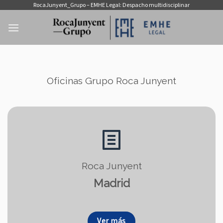
Zum
RocaJunyent_Grupo – EMHE Legal: Despacho multidisciplinar
Inhalt
springen
Oficinas Grupo Roca Junyent
Roca Junyent
Madrid
Ver más