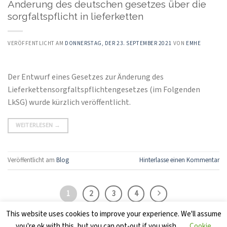
Änderung des deutschen gesetzes über die
sorgfaltspflicht in lieferketten
VERÖFFENTLICHT AM
DONNERSTAG, DER 23. SEPTEMBER 2021
VON
EMHE
Der Entwurf eines Gesetzes zur Änderung des
Lieferkettensorgfaltspflichtengesetzes (im Folgenden
LkSG) wurde kürzlich veröffentlicht.
WEITERLESEN
→
Veröffentlicht am
Blog
Hinterlasse einen Kommentar
1
2
3
4
This website uses cookies to improve your experience. We'll assume
you're ok with this, but you can opt-out if you wish.
Cookie