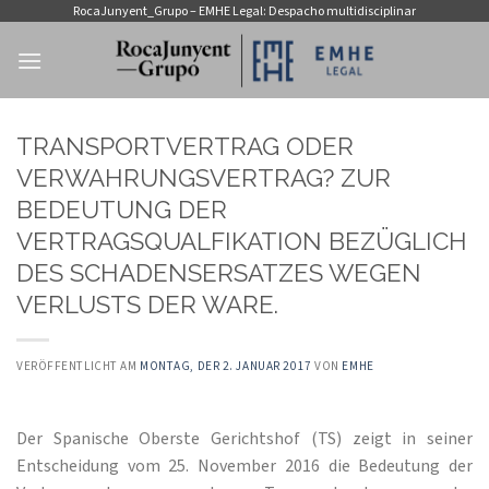
Zum
RocaJunyent_Grupo – EMHE Legal: Despacho multidisciplinar
Inhalt
springen
TRANSPORTVERTRAG ODER
VERWAHRUNGSVERTRAG? ZUR
BEDEUTUNG DER
VERTRAGSQUALFIKATION BEZÜGLICH
DES SCHADENSERSATZES WEGEN
VERLUSTS DER WARE.
VERÖFFENTLICHT AM
MONTAG, DER 2. JANUAR 2017
VON
EMHE
Der Spanische Oberste Gerichtshof (TS) zeigt in seiner
Entscheidung vom 25. November 2016 die Bedeutung der