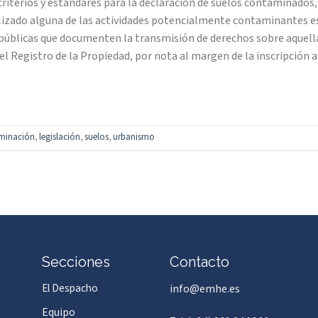
criterios y estándares para la declaración de suelos contaminados,
ealizado alguna de las actividades potencialmente contaminantes e
 públicas que documenten la transmisión de derechos sobre aquellas
el Registro de la Propiedad, por nota al margen de la inscripción a
minación
,
legislación
,
suelos
,
urbanismo
Secciones
Contacto
El Despacho
info@emhe.es
Equipo