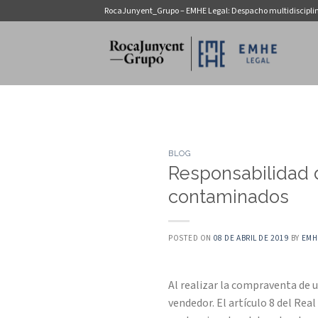
Saltar
RocaJunyent_Grupo – EMHE Legal: Despacho multidiscipli
al
contenido
BLOG
Responsabilidad 
contaminados
POSTED ON
08 DE ABRIL DE 2019
BY
EMH
Al realizar la compraventa de 
vendedor. El artículo 8 del Rea