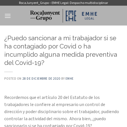
Saltar
RocaJunyent_Grupo – EMHE Legal: Despacho multidisciplinar
al
contenido
¿Puedo sancionar a mi trabajador si se
ha contagiado por Covid o ha
incumplido alguna medida preventiva
del Covid-19?
POSTED ON
28 DE DICIEMBRE DE 2020
BY
EMHE
Recordemos que el artículo 20 del Estatuto de los
trabajadores le confiere al empresario un control de
dirección y poder disciplinario sobre el trabajador, pudiendo
controlar la actividad del mismo. Ahora bien, ¿puedo
sancionarlo si se ha contagiado por Covid-19?