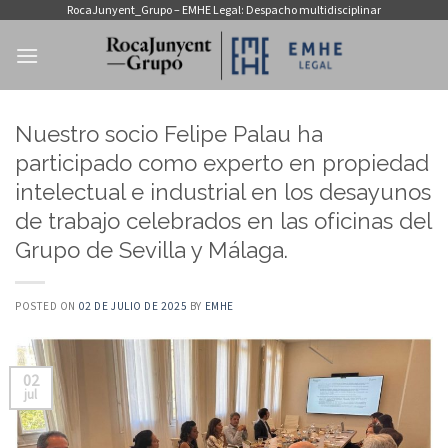
Saltar
RocaJunyent_Grupo – EMHE Legal: Despacho multidisciplinar
al
contenido
Nuestro socio Felipe Palau ha
participado como experto en propiedad
intelectual e industrial en los desayunos
de trabajo celebrados en las oficinas del
Grupo de Sevilla y Málaga.
POSTED ON
02 DE JULIO DE 2025
BY
EMHE
02
jul