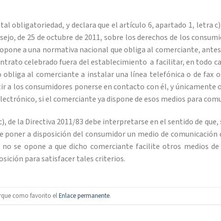
tal obligatoriedad, y declara que el artículo 6, apartado 1, letra c
jo, de 25 de octubre de 2011, sobre los derechos de los consumi
e opone a una normativa nacional que obliga al comerciante, ante
ontrato celebrado fuera del establecimiento a facilitar, en todo c
o obliga al comerciante a instalar una línea telefónica o de fax o
ir a los consumidores ponerse en contacto con él, y únicamente ob
o electrónico, si el comerciante ya dispone de esos medios para co
 c), de la Directiva 2011/83 debe interpretarse en el sentido de que
de poner a disposición del consumidor un medio de comunicación q
, no se opone a que dicho comerciante facilite otros medios de
sición para satisfacer tales criterios.
rque como favorito el
Enlace permanente
.