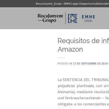
Saltar
RocaJunyent_Grupo – EMHE Legal: Despacho multidiscipli
al
contenido
Requisitos de in
Amazon
POSTED ON
17 DE SEPTIEMBRE DE 2019
La SENTENCIA DEL TRIBUNAL DE
prejudicial planteada, con ar
Alemania), mediante resolució
und Verbraucherverbände – Ve
obligaba a los comerciantes a