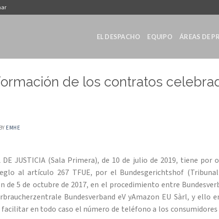
nar
EL DESPACHO
EQUIPO
ÁREAS DE P
formación de los contratos celebrad
BY
EMHE
 JUSTICIA (Sala Primera), de 10 de julio de 2019, tiene por ob
reglo al artículo 267 TFUE, por el Bundesgerichtshof (Tribuna
n de 5 de octubre de 2017, en el procedimiento entre Bundesve
rbraucherzentrale Bundesverband eV yAmazon EU Sàrl, y ello 
 facilitar en todo caso el número de teléfono a los consumidores