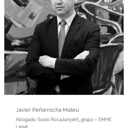
Javier Peñarrocha Mateu
Abogado. Socio RocaJunyent_grupo – EMHE
Legal.