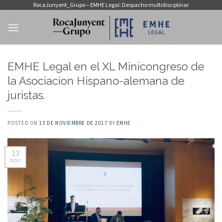
Saltar
RocaJunyent_Grupo – EMHE Legal: Despacho multidisciplinar
al
contenido
EMHE Legal en el XL Minicongreso de
la Asociacion Hispano-alemana de
juristas.
POSTED ON
13 DE NOVIEMBRE DE 2017
BY
EMHE
13
nov