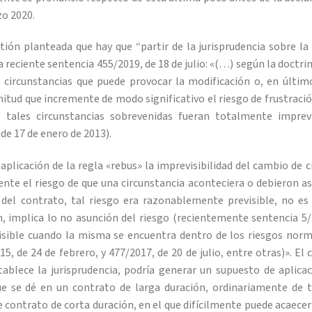
zo 2020.
tión planteada que hay que “partir de la jurisprudencia sobre l
 reciente sentencia 455/2019, de 18 de julio: «(…) según la doctrin
as circunstancias que puede provocar la modificación o, en últim
itud que incremente de modo significativo el riesgo de frustración
 tales circunstancias sobrevenidas fueran totalmente imprev
de 17 de enero de 2013).
aplicación de la regla «rebus» la imprevisibilidad del cambio de c
te el riesgo de que una circunstancia aconteciera o debieron as
 del contrato, tal riesgo era razonablemente previsible, no es 
n, implica lo no asunción del riesgo (recientemente sentencia 5/
isible cuando la misma se encuentra dentro de los riesgos norm
15, de 24 de febrero, y 477/2017, de 20 de julio, entre otras)». El
ablece la jurisprudencia, podría generar un supuesto de aplicac
e se dé en un contrato de larga duración, ordinariamente de t
 contrato de corta duración, en el que difícilmente puede acaecer