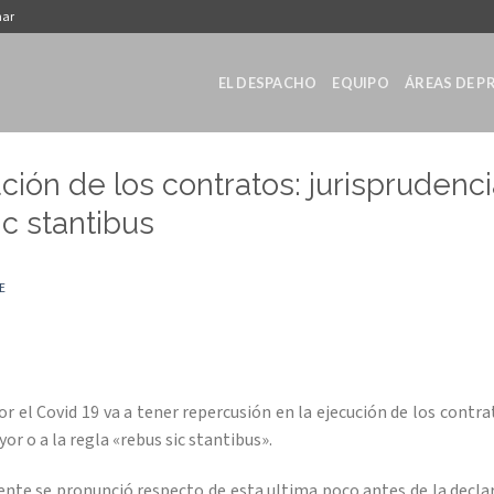
nar
EL DESPACHO
EQUIPO
ÁREAS DE P
ción de los contratos: jurisprudenci
ic stantibus
E
r el Covid 19 va a tener repercusión en la ejecución de los contrat
or o a la regla «rebus sic stantibus».
nte se pronunció respecto de esta ultima poco antes de la declar