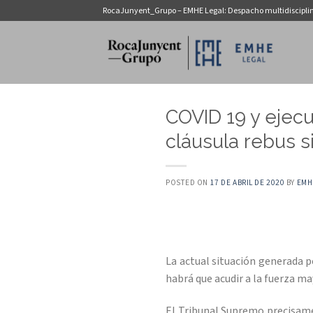
Saltar
RocaJunyent_Grupo – EMHE Legal: Despacho multidiscipli
al
contenido
COVID 19 y ejecu
cláusula rebus s
POSTED ON
17 DE ABRIL DE 2020
BY
EMH
La actual situación generada po
habrá que acudir a la fuerza may
El Tribunal Supremo precisame