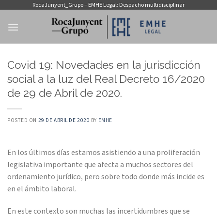
Saltar
RocaJunyent_Grupo – EMHE Legal: Despacho multidisciplinar
al
contenido
Covid 19: Novedades en la jurisdicción
social a la luz del Real Decreto 16/2020
de 29 de Abril de 2020.
POSTED ON
29 DE ABRIL DE 2020
BY
EMHE
En los últimos días estamos asistiendo a una proliferación
legislativa importante que afecta a muchos sectores del
ordenamiento jurídico, pero sobre todo donde más incide es
en el ámbito laboral.
En este contexto son muchas las incertidumbres que se