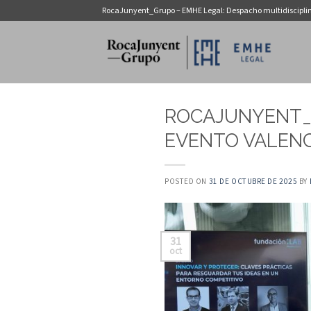
Saltar
RocaJunyent_Grupo – EMHE Legal: Despacho multidiscipli
al
contenido
ROCAJUNYENT_G
EVENTO VALENCI
POSTED ON
31 DE OCTUBRE DE 2025
BY
31
oct