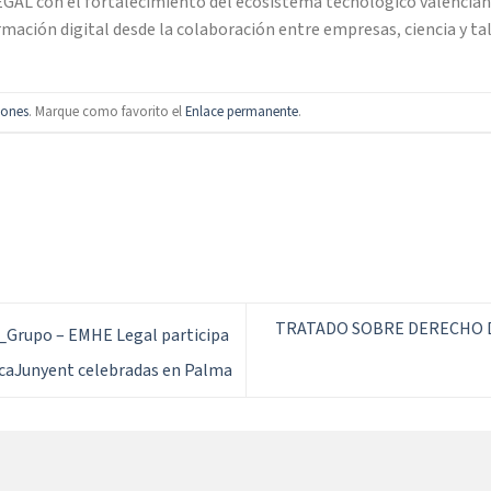
L con el fortalecimiento del ecosistema tecnológico valenciano
ormación digital desde la colaboración entre empresas, ciencia y t
iones
. Marque como favorito el
Enlace permanente
.
TRATADO SOBRE DERECHO D
_Grupo – EMHE Legal participa
RocaJunyent celebradas en Palma